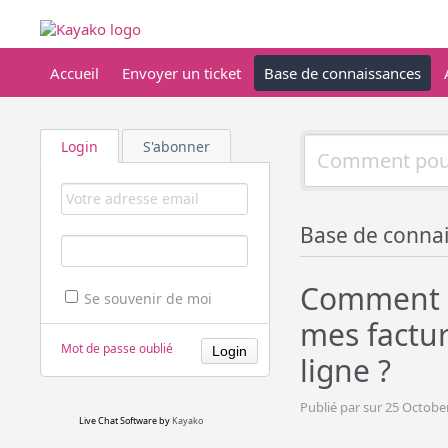
Accueil
Envoyer un ticket
Base de connaissances
Login
S'abonner
Base de conna
Comment f
Se souvenir de moi
mes factu
Mot de passe oublié
ligne ?
Publié par sur 25 Octobe
Live Chat Software
by
Kayako